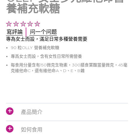
養補充軟糖
没
有
寫評論
问一个问题
为
專為女士而設，滿足日常多種營養需要
这
个
90 粒OLLY 營養補充軟糖
product
專爲女士而設，含有女性日常所需營養
提
每食用分量含有150微克生物素，300膳食葉酸當量微克，45毫
交
克維他命C，還有維他命A、D、E、B雜
评
级
產品簡介
如何食用