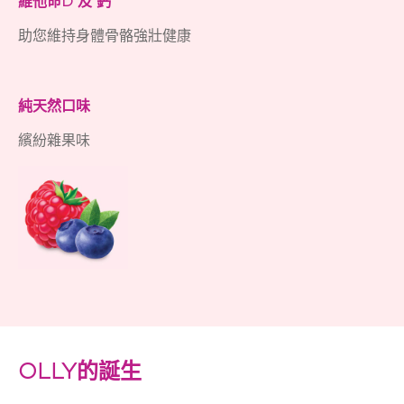
維他命D 及 鈣​
助您維持身體骨骼強壯健康
純天然口味
繽紛雜果味
OLLY的誕生