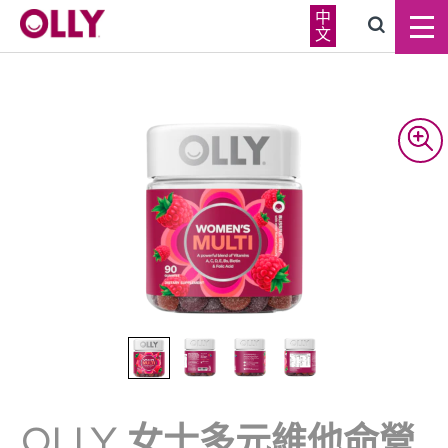
中
文
OLLY 女士多元維他命營