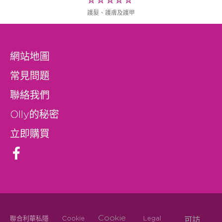
有
護髮、護膚及護甲
为
这
个
網站地圖
product
提
常見問題
交
聯絡我們
评
级
Olly的秘密
立即購買
Cookie
聯合利華私隱
Cookie
Legal
可訪