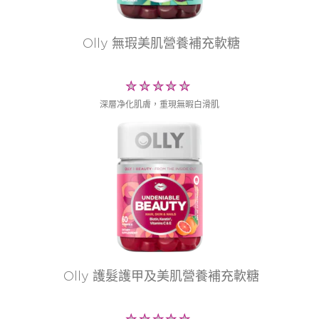
olly 無瑕美肌營養補充軟糖
没
有
深層净化肌膚，重現無暇白滑肌
为
这
个
product
提
交
评
级
olly 護髮護甲及美肌營養補充軟糖
没